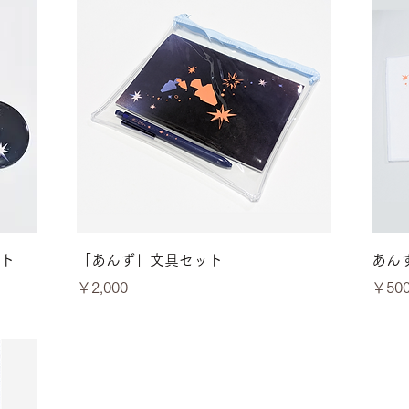
クイックビュー
ト
「あんず」文具セット
あん
価格
価格
￥2,000
￥50