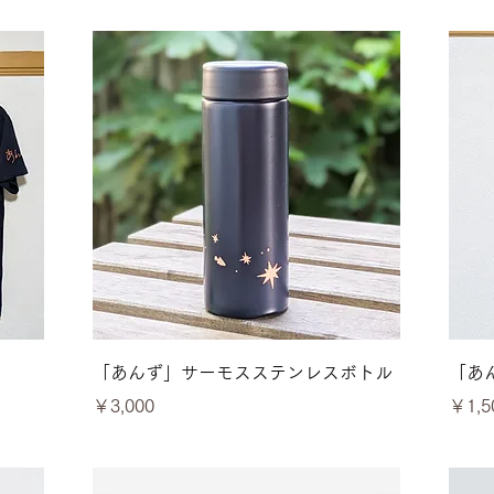
クイックビュー
「あんず」サーモスステンレスボトル
「あ
価格
価格
￥3,000
￥1,5